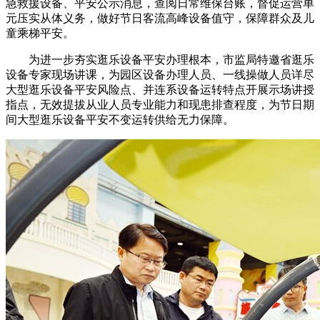
急救援设备、平安公示消息，查阅日常维保台账，督促运营单
元压实从体义务，做好节日客流高峰设备值守，保障群众及儿
童乘梯平安。
为进一步夯实逛乐设备平安办理根本，市监局特邀省逛乐
设备专家现场讲课，为园区设备办理人员、一线操做人员详尽
大型逛乐设备平安风险点、并连系设备运转特点开展示场讲授
指点，无效提拔从业人员专业能力和现患排查程度，为节日期
间大型逛乐设备平安不变运转供给无力保障。