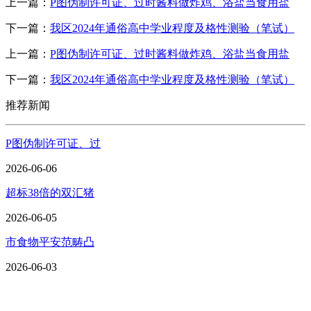
上一篇：
P图伪制许可证、过时酱料做炸鸡、浴盐当食用盐
下一篇：
我区2024年通俗高中学业程度及格性测验（笔试）
上一篇：
P图伪制许可证、过时酱料做炸鸡、浴盐当食用盐
下一篇：
我区2024年通俗高中学业程度及格性测验（笔试）
推荐新闻
P图伪制许可证、过
2026-06-06
超标38倍的双汇猪
2026-06-05
市食物平安范畴凸
2026-06-03