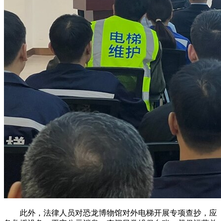
此外，法律人员对恐龙博物馆对外电梯开展专项查抄，应