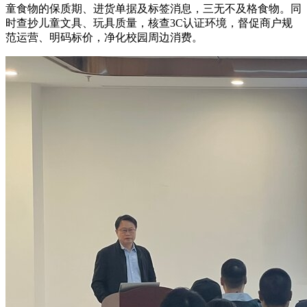
童食物的保质期、进货单据及标签消息，三无不及格食物。同
时查抄儿童文具、玩具质量，核查3C认证环境，督促商户规
范运营、明码标价，净化校园周边消费。