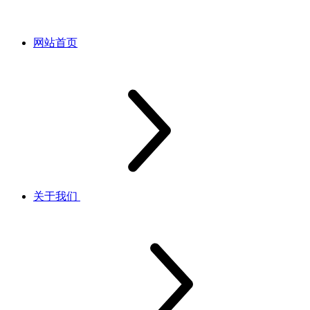
网站首页
关于我们