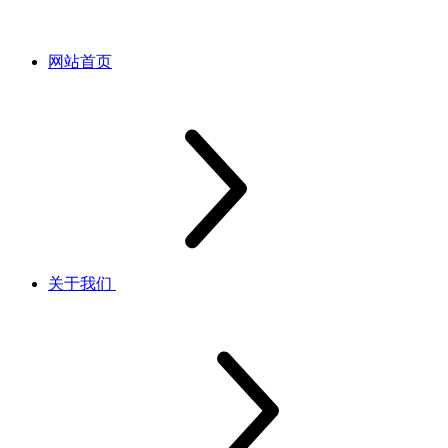
网站首页
关于我们