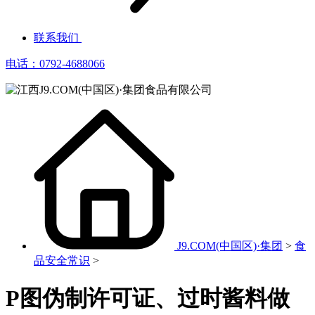
联系我们
电话：0792-4688066
J9.COM(中国区)·集团
>
食
品安全常识
>
P图伪制许可证、过时酱料做