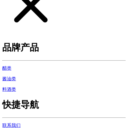
品牌产品
醋类
酱油类
料酒类
快捷导航
联系我们