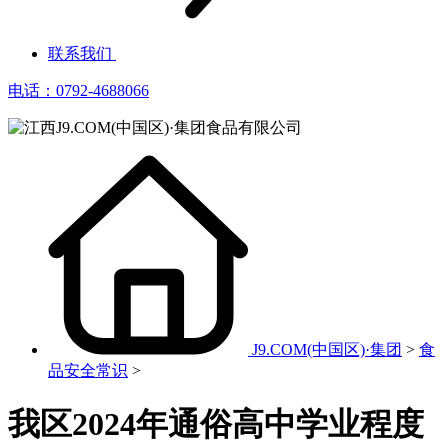
联系我们
电话：0792-4688066
J9.COM(中国区)·集团
>
食
品安全常识
>
我区2024年通俗高中学业程度