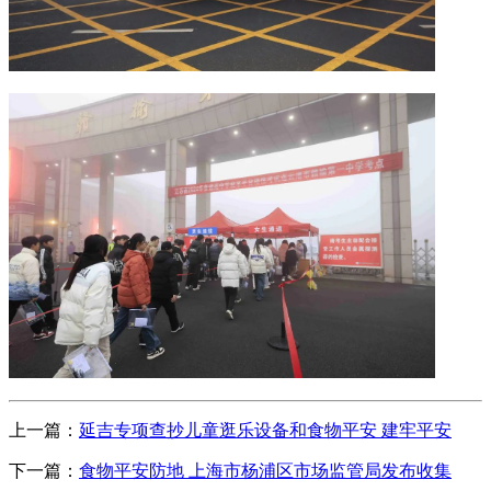
上一篇：
延吉专项查抄儿童逛乐设备和食物平安 建牢平安
下一篇：
食物平安防地 上海市杨浦区市场监管局发布收集