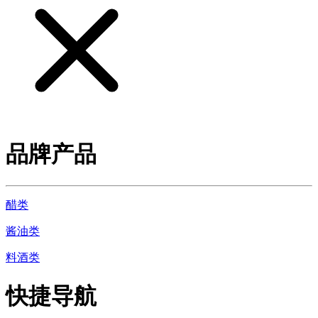
品牌产品
醋类
酱油类
料酒类
快捷导航