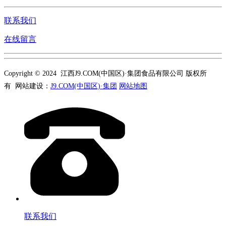
联系我们
在线留言
Copyright © 2024 江西J9.COM(中国区)·集团食品有限公司 版权所
有 网站建设：
J9.COM(中国区)·集团
网站地图
联系我们