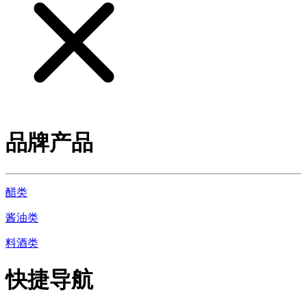
品牌产品
醋类
酱油类
料酒类
快捷导航