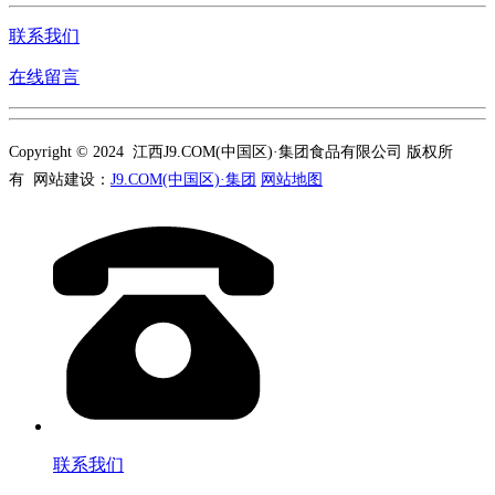
联系我们
在线留言
Copyright © 2024 江西J9.COM(中国区)·集团食品有限公司 版权所
有 网站建设：
J9.COM(中国区)·集团
网站地图
联系我们