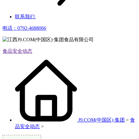
联系我们
电话：0792-4688066
食品安全动态
J9.COM(中国区)·集团
>
食
品安全动态
>