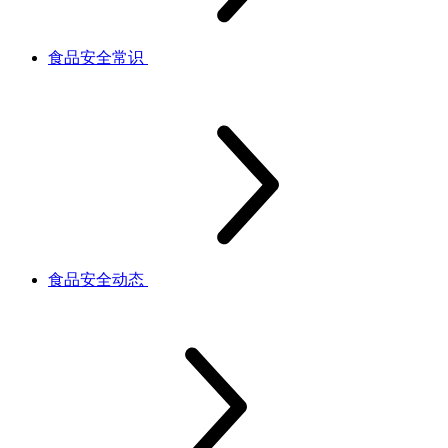
食品安全常识
食品安全动态