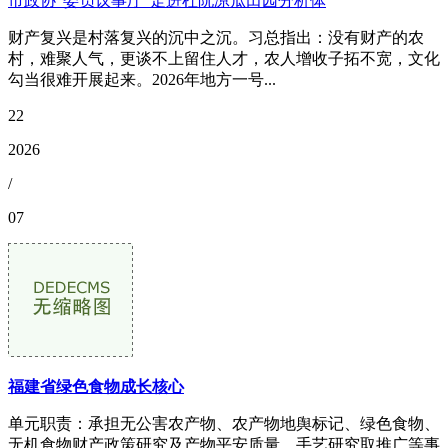
市政协“委员议事厅”走进杜阮凉瓜田园分析体
财产复兴是村落复兴的沉中之沉。习总指出：没有财产的农
村，难聚人气，更谈不上留住人才，农人增收子拓不宽，文化
勾当很难开展起来。2026年地方一号...
22
2026
/
07
福建省绿色食物成长核心
单元职责：承担无公害农产物、农产物地舆标记、绿色食物、
无机食物财产政策研究及产物平安质量、手艺研究取推广等事