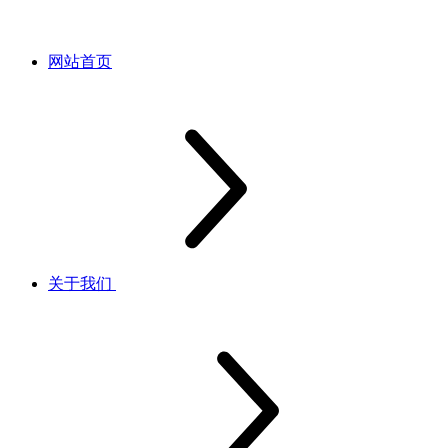
网站首页
关于我们