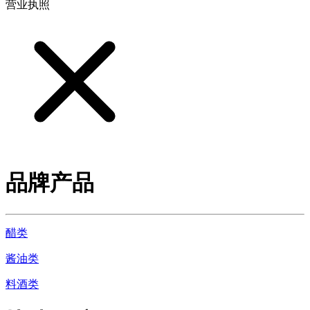
营业执照
品牌产品
醋类
酱油类
料酒类