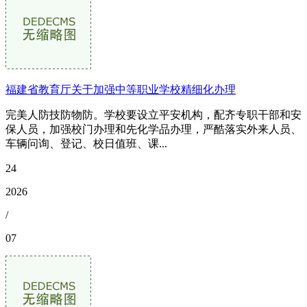
福建省教育厅关于加强中等职业学校精细化办理
完美人防技防物防。学校要设立平安机构，配齐专职干部和安
保人员，加强校门办理和先化学品办理，严酷落实外来人员、
车辆问询、登记、校日值班、课...
24
2026
/
07