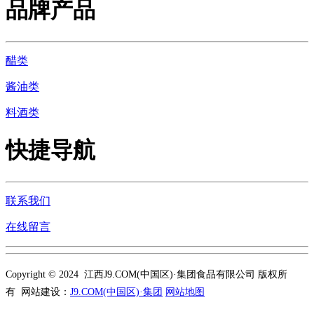
品牌产品
醋类
酱油类
料酒类
快捷导航
联系我们
在线留言
Copyright © 2024 江西J9.COM(中国区)·集团食品有限公司 版权所
有 网站建设：
J9.COM(中国区)·集团
网站地图