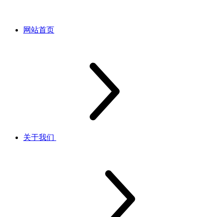
网站首页
关于我们