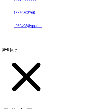
电话：
13870802760
邮箱：
n969408@qq.com
地址：江西省德安县高新技术产业园(宝塔工业园)高新路93号
营业执照