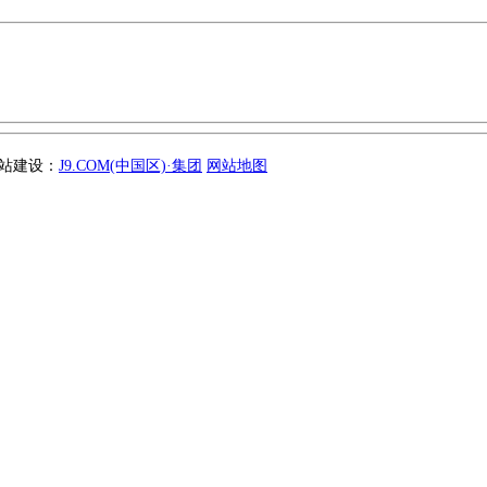
 网站建设：
J9.COM(中国区)·集团
网站地图