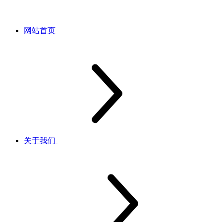
网站首页
关于我们