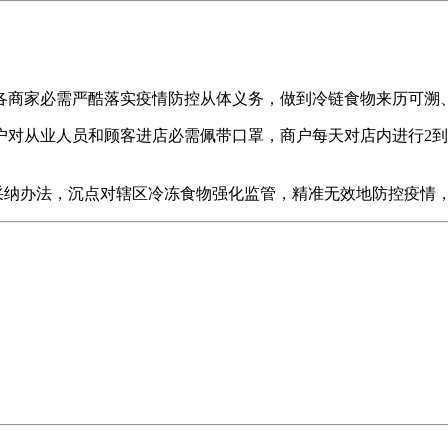
商家必需严酷落实疫情防控从体义务，做到冷链食物来历可溯、
从业人员和顾客进店必需佩带口罩，商户每天对店内进行2到
纳办法，沉点对辖区冷冻食物强化监管，精准无效地防控疫情，