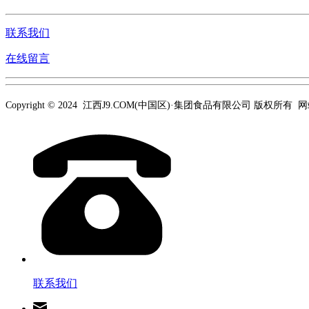
联系我们
在线留言
Copyright © 2024 江西J9.COM(中国区)·集团食品有限公司 版权所有
联系我们