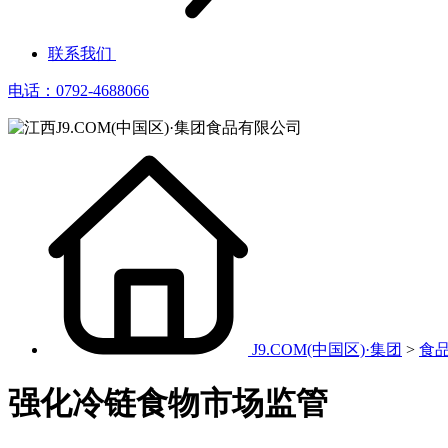
联系我们
电话：0792-4688066
J9.COM(中国区)·集团
>
食
强化冷链食物市场监管