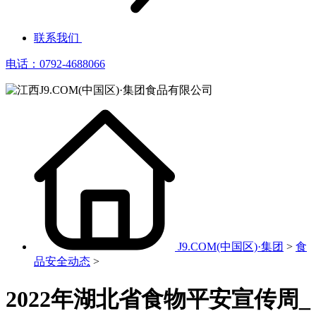
联系我们
电话：0792-4688066
J9.COM(中国区)·集团
>
食
品安全动态
>
2022年湖北省食物平安宣传周_