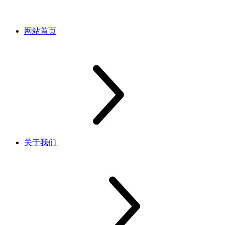
网站首页
关于我们