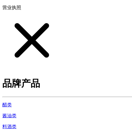
营业执照
品牌产品
醋类
酱油类
料酒类