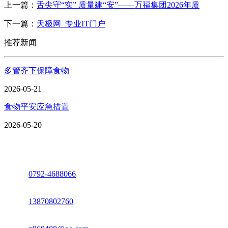
上一篇：
舌尖守“实” 质量建“安”——万福集团2026年质
下一篇：
天极网_专业IT门户
推荐新闻
多管齐下保障食物
2026-05-21
食物平安应急措置
2026-05-20
座机：
0792-4688066
电话：
13870802760