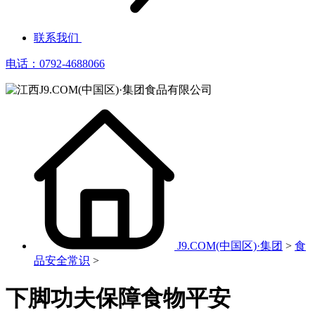
联系我们
电话：0792-4688066
J9.COM(中国区)·集团
>
食
品安全常识
>
下脚功夫保障食物平安