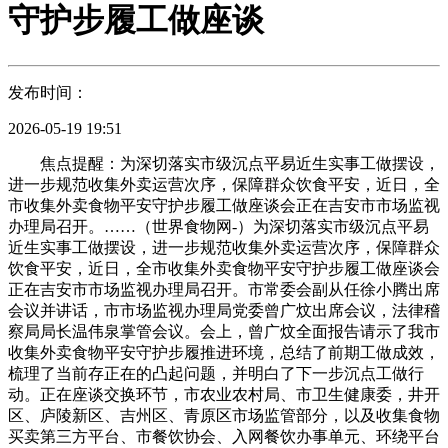
守护步履工做座谈
发布时间：
2026-05-19 19:51
焦点提醒：为深切落实市级沉点平易近生实事工做摆设，
进一步规范收集外卖运营次序，保障群众饮食平安，近日，全
市收集外卖食物平安守护步履工做座谈会正在吉安市市场监视
办理局召开。……（世界食物网-）为深切落实市级沉点平易
近生实事工做摆设，进一步规范收集外卖运营次序，保障群众
饮食平安，近日，全市收集外卖食物平安守护步履工做座谈会
正在吉安市市场监视办理局召开。市常委会副从任徐小腾出席
会议并讲话，市市场监视办理局党委曾广炆出席会议，法律稽
察局局长温伟泉掌管会议。会上，曾广炆全面报告请示了我市
收集外卖食物平安守护步履推进环境，总结了前期工做成效，
梳理了当前存正在的凸起问题，并明白了下一步沉点工做行
动。正在座谈交换环节，市农业农村局、市卫生健康委，井开
区、庐陵新区、吉州区、青原区市场监管部分，以及收集食物
买卖第三方平台、市餐饮协会、入网餐饮办事单元、环绕平台