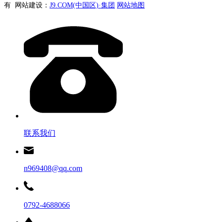
有 网站建设：
J9.COM(中国区)·集团
网站地图
联系我们
n969408@qq.com
0792-4688066