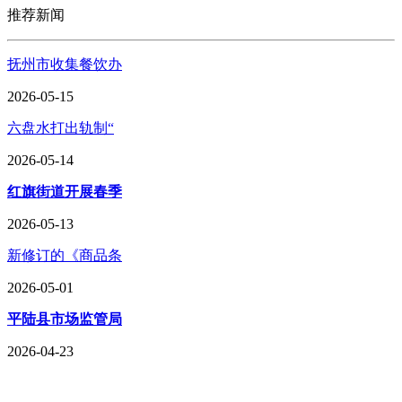
推荐新闻
抚州市收集餐饮办
2026-05-15
六盘水打出轨制“
2026-05-14
红旗街道开展春季
2026-05-13
新修订的《商品条
2026-05-01
平陆县市场监管局
2026-04-23