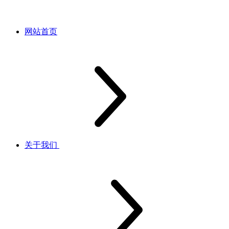
网站首页
关于我们