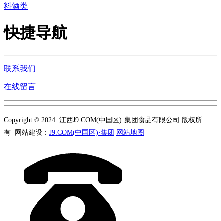
料酒类
快捷导航
联系我们
在线留言
Copyright © 2024 江西J9.COM(中国区)·集团食品有限公司 版权所
有 网站建设：
J9.COM(中国区)·集团
网站地图