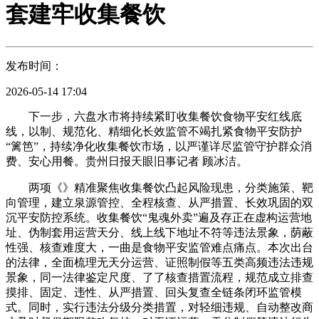
套建牢收集餐饮
发布时间：
2026-05-14 17:04
下一步，六盘水市将持续紧盯收集餐饮食物平安红线底
线，以制、规范化、精细化长效监管不竭扎紧食物平安防护
“篱笆”，持续净化收集餐饮市场，以严谨详尽监管守护群众消
费、安心用餐。贵州日报天眼旧事记者 顾冰洁。
两项《》精准聚焦收集餐饮凸起风险现患，分类施策、靶
向管理，建立泉源管控、全程核查、从严措置、长效巩固的双
沉平安防控系统。收集餐饮“鬼魂外卖”遍及存正在虚构运营地
址、伪制套用运营天分、线上线下地址不符等违法景象，荫蔽
性强、核查难度大，一曲是食物平安监管难点痛点。本次出台
的法律，全面梳理无天分运营、证照制假等五类高频违法违规
景象，同一法律鉴定尺度、了了核查措置流程，规范成立排查
摸排、固定、违性、从严措置、回头复查全链条闭环监管模
式。同时，实行违法分级分类措置，对轻细违规、自动整改商