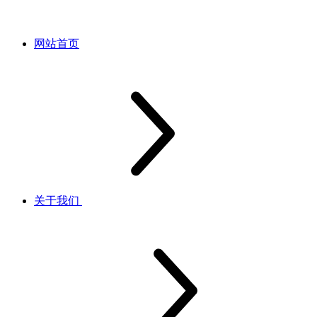
网站首页
关于我们