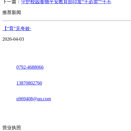
下一篇：
守护校园食物平安教育部印发“十必需”“十不
推荐新闻
【“育”见夸姣·
2026-04-03
座机：
0792-4688066
电话：
13870802760
邮箱：
n969408@qq.com
地址：江西省德安县高新技术产业园(宝塔工业园)高新路93号
营业执照