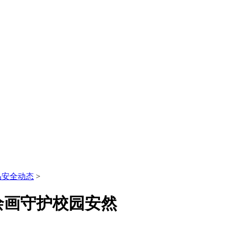
品安全动态
>
绘画守护校园安然