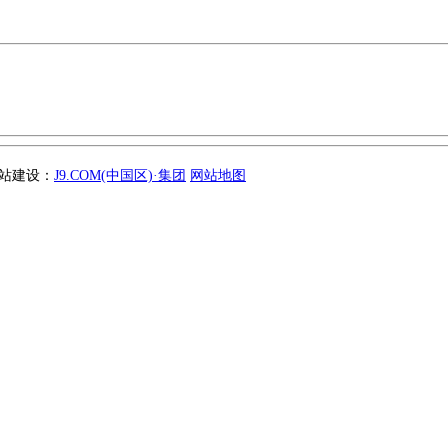
 网站建设：
J9.COM(中国区)·集团
网站地图