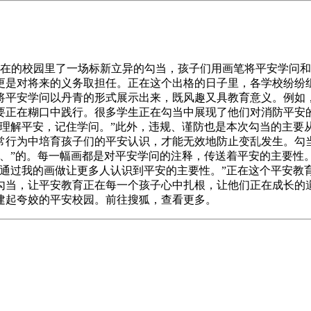
在的校园里了一场标新立异的勾当，孩子们用画笔将平安学问和
更是对将来的义务取担任。正在这个出格的日子里，各学校纷纷
将平安学问以丹青的形式展示出来，既风趣又具教育意义。例如
要正在糊口中践行。很多学生正在勾当中展现了他们对消防平安
中理解平安，记住学问。”此外，违规、谨防也是本次勾当的主要
常行为中培育孩子们的平安认识，才能无效地防止变乱发生。勾
从、”的。每一幅画都是对平安学问的注释，传送着平安的主要性
愿通过我的画做让更多人认识到平安的主要性。”正在这个平安教
勾当，让平安教育正在每一个孩子心中扎根，让他们正在成长的
建起夸姣的平安校园。前往搜狐，查看更多。