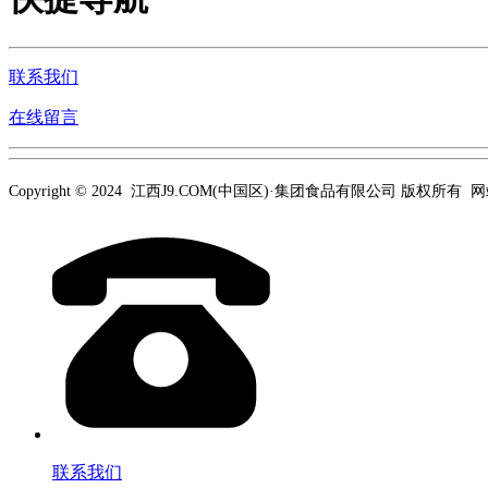
联系我们
在线留言
Copyright © 2024 江西J9.COM(中国区)·集团食品有限公司 版权所有
联系我们