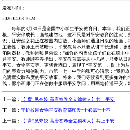
发布时间：
2026-04-03 16:24
每年的3月30日是全国中小学生平安教育日。本年，我们正
根。平安伴成长，画笔建防地，这不只是对平安教育的注沉，
识，让安然之花正在校园内绽放。小画师们通度日泼的绘画，
主要性，教师王禹波暗示，平安教育不只要从讲堂长进修，更
消防器材，教师周喷鼻菊说：“如许的勾当让孩子们正在脱手
通平安。教师顾春春指出，平安教育需要从小抓起，只要从日
平安、食物平安等。更切近糊口，表现了“平安第一、防止为
们的察看力和创制力。市第一七一中学的张可心暗示：“我但
充满童实取温度的平安故事。将来，我们等候看到更多如许的
线，愿小画师们正在创做中服膺平安学问，用画笔传送平安，
上一篇：
【“育”见夸姣·高唐答卷全立德树人】共上平安
下一篇：
守护校园食物平安教育部印发“十必需”“十不
上一篇：
【“育”见夸姣·高唐答卷全立德树人】共上平安