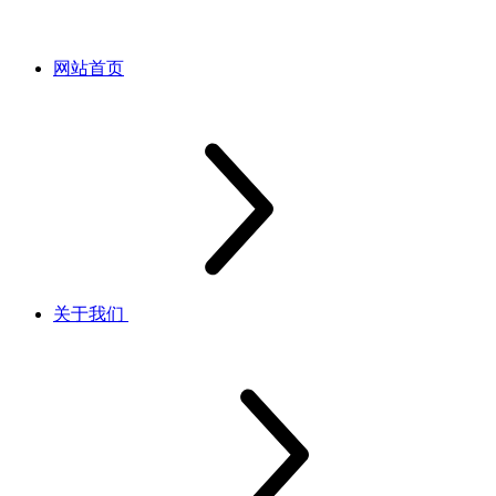
网站首页
关于我们