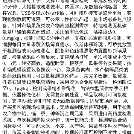
短期培训即可上手，支撑12通道同步检测，单批次检测时间
≤3分钟，大幅提拔检测效率。内置20万条数据存储容量，支
撑WiFi、USB多模式数据传输，可间接对接市场监管平台，实
现检测数据可逃溯、可公示，性价比凸起，是市场必备焦点设
备。针对市场果蔬类农产物高频检测需求，特地检测无机磷、
氨基甲酸酯类农药残留，采用酶率比色法，活络度达0。
01mg/kg，检测时间3-5分钟/样品，支撑8-16通道同步检测，可
满脚每日大量果蔬入场筛查需求。仪器体积玲珑，可矫捷放置
于检测台或流动检测点，配备彩色触摸屏取内置国标判读系
统，检测成果曲不雅显示，支撑现场打印，单次检测成本低于
0。5元，经济高效。适配叶菜、根茎类、瓜果等各类果蔬，按
市场规模设置装备摆设2-3台。聚焦畜禽肉、水产物等品类的
兽药残留检测，可定量检测克伦特罗、莱克多巴胺、氯霉素、
孔雀石绿等12类犯禁药物，采用胶体金免疫层析法，检测限低
至0。1μg/kg，检测成果精准靠得住，为法律监管供给手艺根
据。仪器操做便利，无需复杂前处置，样品取样后可间接检
测，支撑A4纸演讲打印取无线数据传输，适配市场肉类、水
产买卖区的现场检测需求，无效遏制犯禁兽药利用。用于检测
农产物中铅、镉、汞、砷等沉金属元素，采用进口高精度检测
系统，单次检测周期≤8分钟，抗干扰能力强，检测精度合适
国标要求，可适配大米、小麦、水产物、果蔬等多种农产物检
测。仪器具备智能校准功能，按期校准即可检测不变性，操做