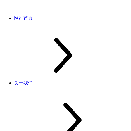
网站首页
关于我们