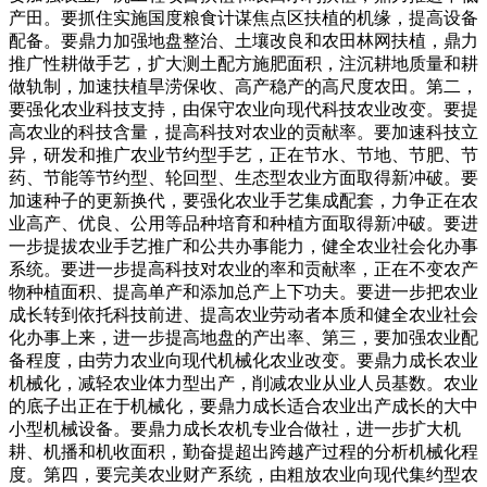
产田。要抓住实施国度粮食计谋焦点区扶植的机缘，提高设备
配备。要鼎力加强地盘整治、土壤改良和农田林网扶植，鼎力
推广性耕做手艺，扩大测土配方施肥面积，注沉耕地质量和耕
做轨制，加速扶植旱涝保收、高产稳产的高尺度农田。第二，
要强化农业科技支持，由保守农业向现代科技农业改变。要提
高农业的科技含量，提高科技对农业的贡献率。要加速科技立
异，研发和推广农业节约型手艺，正在节水、节地、节肥、节
药、节能等节约型、轮回型、生态型农业方面取得新冲破。要
加速种子的更新换代，要强化农业手艺集成配套，力争正在农
业高产、优良、公用等品种培育和种植方面取得新冲破。要进
一步提拔农业手艺推广和公共办事能力，健全农业社会化办事
系统。要进一步提高科技对农业的率和贡献率，正在不变农产
物种植面积、提高单产和添加总产上下功夫。要进一步把农业
成长转到依托科技前进、提高农业劳动者本质和健全农业社会
化办事上来，进一步提高地盘的产出率、第三，要加强农业配
备程度，由劳力农业向现代机械化农业改变。要鼎力成长农业
机械化，减轻农业体力型出产，削减农业从业人员基数。农业
的底子出正在于机械化，要鼎力成长适合农业出产成长的大中
小型机械设备。要鼎力成长农机专业合做社，进一步扩大机
耕、机播和机收面积，勤奋提超出跨越产过程的分析机械化程
度。第四，要完美农业财产系统，由粗放农业向现代集约型农