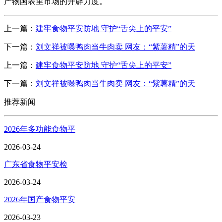
产物国表里市场的开辟力度。
上一篇：
建牢食物平安防地 守护“舌尖上的平安”
下一篇：
刘文祥被曝鸭肉当牛肉卖 网友：“紫薯精”的天
上一篇：
建牢食物平安防地 守护“舌尖上的平安”
下一篇：
刘文祥被曝鸭肉当牛肉卖 网友：“紫薯精”的天
推荐新闻
2026年多功能食物平
2026-03-24
广东省食物平安检
2026-03-24
2026年国产食物平安
2026-03-23