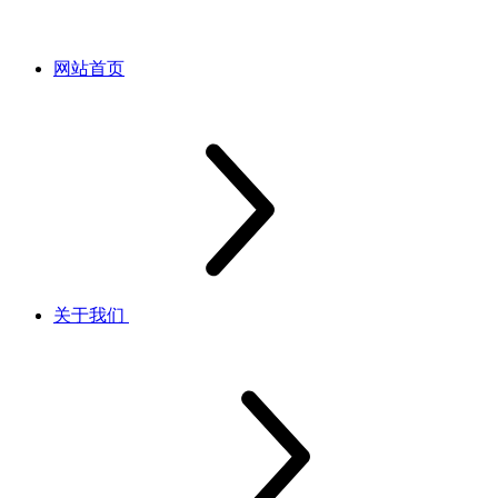
网站首页
关于我们