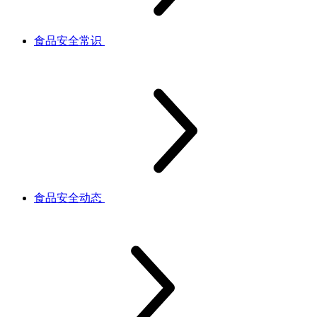
食品安全常识
食品安全动态