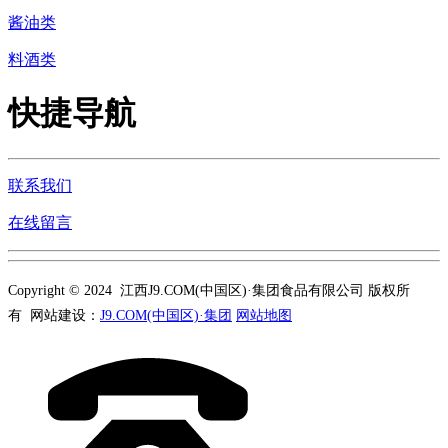
酱油类
料酒类
快捷导航
联系我们
在线留言
Copyright © 2024 江西J9.COM(中国区)·集团食品有限公司 版权所
有 网站建设：
J9.COM(中国区)·集团
网站地图