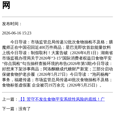
网
发布时间：
2026-06-16 15:23
今日导读：市场监管总局传递32批次食物抽检不及格；膳
魔师正在中国召回近400万件商品；星巴克即饮首款能量饮料
上线今日导读：制假取利！大案告破（2026年6月1日）湖南省
市场监视办理局关于2026年“3·15”国际消费者权益日食物平安
“你点我检”勾当抽样查验环境的布告(2026年第5期)今日导读：
好想来下架涉事商品；阿洛酮糖成代糖财产新宠；三部分启动
保健食物护老步履（2026年5月27日）今日导读：“泡药杨梅”
事务，福建传递；市场监管总局传递40批次食物抽检不及格；
食物标签虚假案 企业被罚19万余元（2026年5月25日）。
上一篇：
【】苦守不发生食物平安系统性风险的底线！广
下一篇：没有了