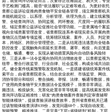
如，就查询拜访取证而言，次要存正在难固定、易灭失，专业
手艺检测门槛高，能否“依法履职”认定难等难点。为更好依托
查察公益诉讼促推肉类食物平安全链条管理，须立脚查察机关
本能机能定位，以系理、分析管理、依理为焦点，建立线索预
警、全链查询拜访、协同监视、闭环整改、尺度同一的履职系
统。锚定查察公益诉讼促推社会管理功能。一是隶属地个案监
视向全域类案管理改变，省查察院连系本省现实牵头开展肉类
食物沉点范畴专项监视，统筹辖区线索、案件、人员、判定资
本，跨地区、跨部分管理壁垒。二是从结尾违法逃责向全链条
防控改变，监视触角向前延长至养殖、屠宰、检疫，向后笼盖
仓储、畅通、餐饮，实现从被动措置风险向自动防备风险转
型。三是从单一法令监视向协同共治增效改变，以查察监视为
纽带，整合行政监管、行业自律、社会监视，构成全域共治款
式。健全案件线索预警取发觉机制。一是搭建省级统筹案件线
索平台，由省查察院牵头，结合农业农村、市场监管、网信、
消协等部分和组织，整合抽检、举报、法律、畅通等数据，推
广使用肉类食物平安大数据法令监视模子，筛查非常调运、高
频违法、检疫缺失、无害化处置非常等线索，提高线索发觉和
查询拜访取证精准性；研发“肉类食物案件查验判定审查辅帮
智能体模块”，提拔查验演讲核查效率，贵州省查察机关已通
过该智能体核查演讲639份，发觉问题68个，实现自动发觉、
智能预警、精准推送。二是完美“下层+省级研判”机制，下层