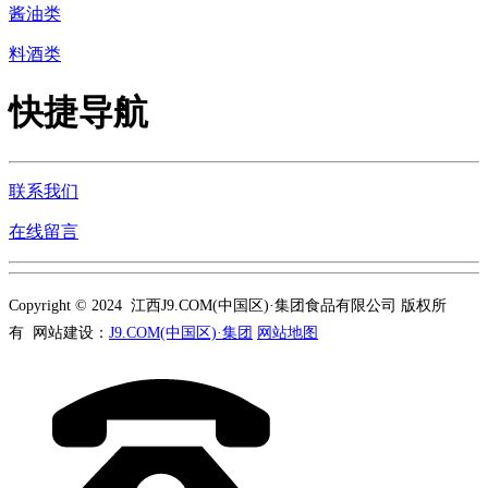
酱油类
料酒类
快捷导航
联系我们
在线留言
Copyright © 2024 江西J9.COM(中国区)·集团食品有限公司 版权所
有 网站建设：
J9.COM(中国区)·集团
网站地图