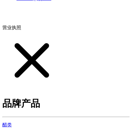
地址：江西省德安县高新技术产业园(宝塔工业园)高新路93号
营业执照
品牌产品
醋类