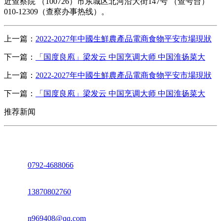
近查察院 （100726）市东城区北河沿大街147号 （查号台）
010-12309（查察办事热线）。
上一篇：
2022-2027年中國生鮮農產品電商食物平安市場現狀
下一篇：
「国度良庖」梁发云 中国烹调大师 中国淮扬菜大
上一篇：
2022-2027年中國生鮮農產品電商食物平安市場現狀
下一篇：
「国度良庖」梁发云 中国烹调大师 中国淮扬菜大
推荐新闻
座机：
0792-4688066
电话：
13870802760
邮箱：
n969408@qq.com