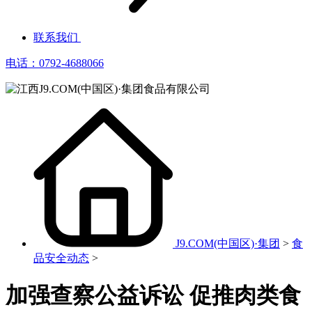
联系我们
电话：0792-4688066
J9.COM(中国区)·集团
>
食
品安全动态
>
加强查察公益诉讼 促推肉类食