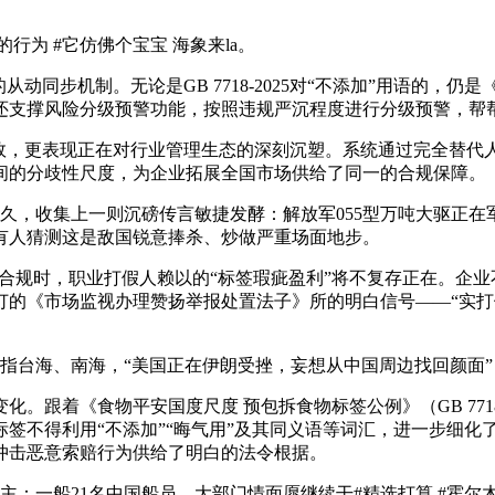
为 #它仿佛个宝宝 海象来la。
同步机制。无论是GB 7718-2025对“不添加”用语的，
还支撑风险分级预警功能，按照违规严沉程度进行分级预警，帮
，更表现正在对行业管理生态的深刻沉塑。系统通过完全替代
间的分歧性尺度，为企业拓展全国市场供给了同一的合规保障。
，收集上一则沉磅传言敏捷发酵：解放军055型万吨大驱正在
有人猜测这是敌国锐意捧杀、炒做严重场面地步。
合规时，职业打假人赖以的“标签瑕疵盈利”将不复存正在。企业
的《市场监视办理赞扬举报处置法子》所的明白信号——“实打
台海、南海，“美国正在伊朗受挫，妄想从中国周边找回颜面”
。跟着《食物平安国度尺度 预包拆食物标签公例》（GB 7718
签不得利用“不添加”“晦气用”及其同义语等词汇，进一步细化
冲击恶意索赔行为供给了明白的法令根据。
：一船21名中国船员，大部门情面愿继续干#精选打算 #霍尔木