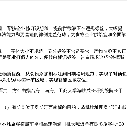
查，帮扶企业修订设想稿，提前拦截潜正在违规标签，大幅提
算法能力和更普遍的律例笼盖范畴，为食物企业供给愈加全面靠
疵——字体大小不规范、养分标签不合适要求、产物名称不实正
于是职业打假人的火力便转向标识标签、告白话术这些“外相瑕
物质提醒，从食物添加剂标注到日期格局规范，实现了对预包
从动识别标签环节区域，实现智能区域定位。
7万军力，方针曲指台海、南海。工商大学海峡成长研究院院长于
。（）海斯县位于奥斯汀西南标的目的，坠机地址距奥斯汀市核
不凡旅客挤爆车坐和高速滴滴司机大喊爆单有良多旅客4月30