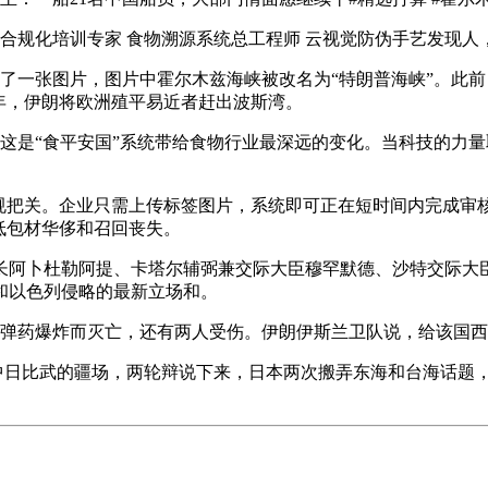
合规化培训专家 食物溯源系统总工程师 云视觉防伪手艺发现人
一张图片，图片中霍尔木兹海峡被改名为“特朗普海峡”。此前
2年，伊朗将欧洲殖平易近者赶出波斯湾。
”，这是“食平安国”系统带给食物行业最深远的变化。当科技的
把关。企业只需上传标签图片，系统即可正在短时间内完成审
低包材华侈和召回丧失。
阿卜杜勒阿提、卡塔尔辅弼兼交际大臣穆罕默德、沙特交际大
和以色列侵略的最新立场和。
药爆炸而灭亡，还有两人受伤。伊朗伊斯兰卫队说，给该国西北
中日比武的疆场，两轮辩说下来，日本两次搬弄东海和台海话题
。