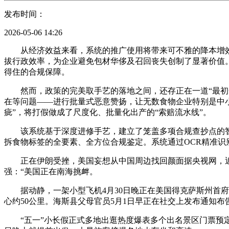
发布时间：
2026-05-06 14:26
从经济效益来看，系统的推广使用将带来可不雅的降本增效。
拔行政效率，为企业避免包材华侈及召回丧失创制了显著价值
得住的合规保障。
然而，政策的完美取手艺的落地之间，还存正在一道“最初一
在等问题——进行批量式恶意赞扬，让无数食物企业特别是中
疵”，将打假做成了尺度化、批量化出产的“索赔流水线”。
该系统基于深度进修手艺，建立了笼盖多项合规查抄点的智
拆食物标签的全要素、全方位合规鉴定。系统通过OCR精准
正在伊朗受挫，美国妄想从中国周边找回颜面据央视网，近日，美
强：“美国正在南海挑衅。
据动静，一架小型飞机4月30日晚正在美国得克萨斯州首府
心约50公里。海斯县父母官员5月1日早正在社交上发布通知
“五一”小长假正式多地出逛热度爆表多个出名景区门票预定