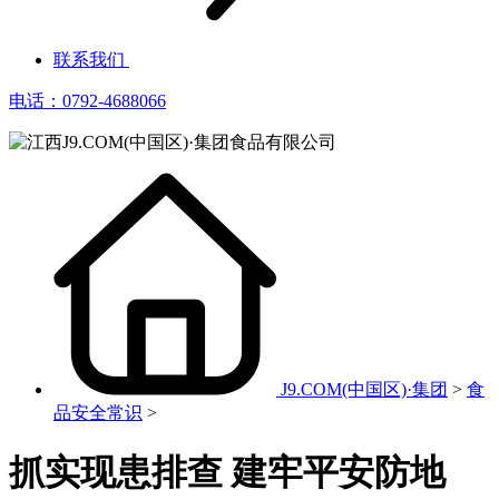
联系我们
电话：0792-4688066
J9.COM(中国区)·集团
>
食
品安全常识
>
抓实现患排查 建牢平安防地