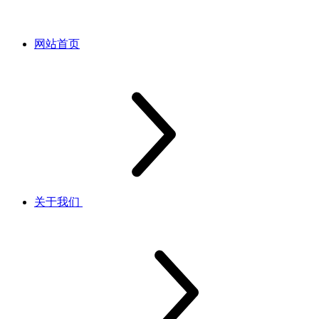
网站首页
关于我们