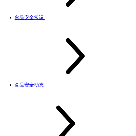
食品安全常识
食品安全动态