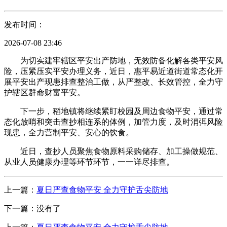
发布时间：
2026-07-08 23:46
为切实建牢辖区平安出产防地，无效防备化解各类平安风
险，压紧压实平安办理义务，近日，惠平易近道街道常态化开
展平安出产现患排查整治工做，从严整改、长效管控，全力守
护辖区群命财富平安。
下一步，稻地镇将继续紧盯校园及周边食物平安，通过常
态化放哨和突击查抄相连系的体例，加管力度，及时消弭风险
现患，全力营制平安、安心的饮食。
近日，查抄人员聚焦食物原料采购储存、加工操做规范、
从业人员健康办理等环节环节，一一详尽排查。
上一篇：
夏日严查食物平安 全力守护舌尖防地
下一篇：没有了