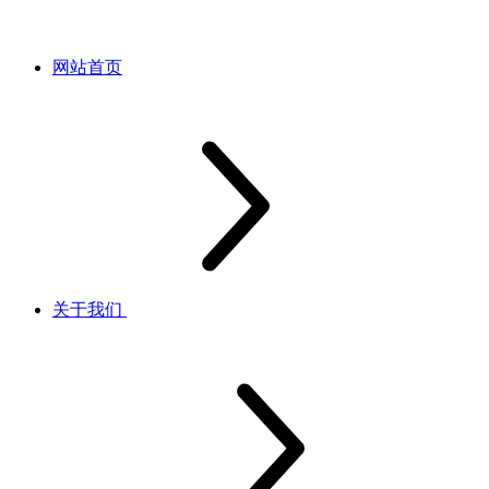
网站首页
关于我们