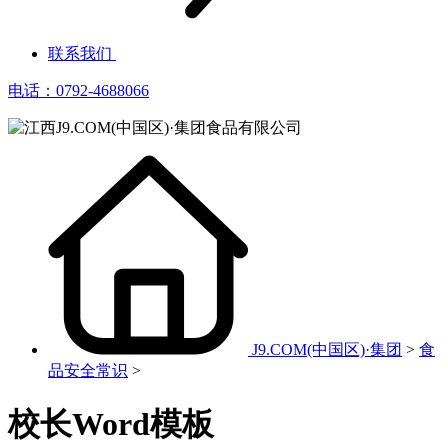
联系我们
电话：0792-4688066
J9.COM(中国区)·集团
>
食
品安全常识
>
校长Word模板