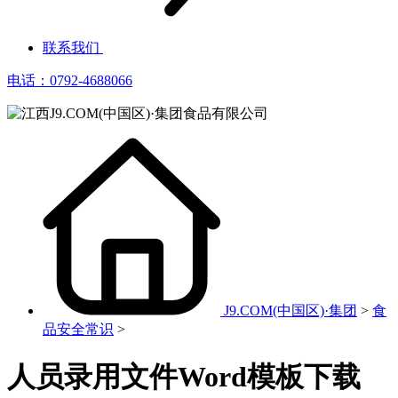
联系我们
电话：0792-4688066
J9.COM(中国区)·集团
>
食
品安全常识
>
人员录用文件Word模板下载