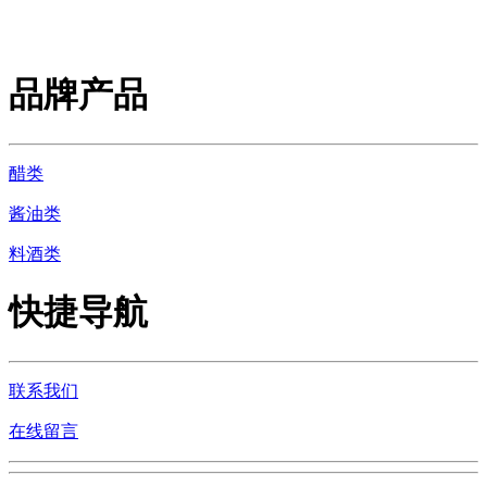
品牌产品
醋类
酱油类
料酒类
快捷导航
联系我们
在线留言