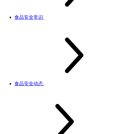
食品安全常识
食品安全动态