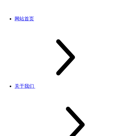
网站首页
关于我们