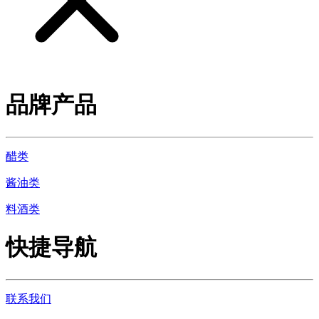
品牌产品
醋类
酱油类
料酒类
快捷导航
联系我们