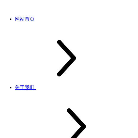
网站首页
关于我们