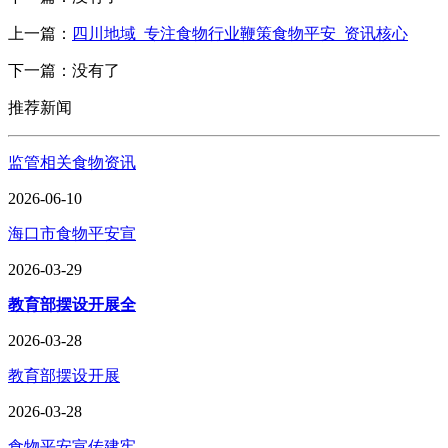
上一篇：
四川地域_专注食物行业鞭策食物平安_资讯核心
下一篇：没有了
推荐新闻
监管相关食物资讯
2026-06-10
海口市食物平安宣
2026-03-29
教育部摆设开展全
2026-03-28
教育部摆设开展
2026-03-28
食物平安宣传建牢