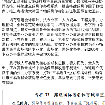
“两高”工业项目实施碳排放等量或减量置换，强化减污降碳协
同管控。持续建立碳脚印办理系统，摸索搭建碳脚印因子数据
库，推进粤港澳大湾区产物碳脚印标识认证取国际合做互认。
培育引进会计审计、法令办事、人力资本、工程办事、办
理征询、会展等范畴全球办事商，培育数据办事、数字告白等
新增加点，建立一批具备全国全球影响力的“深圳办事”品牌，
打制全球专业办事业之都。深化深港专业办事法则跟尾取机制
对接，正在办事尺度、资历互认、执业便当等范畴成立取国际
通行法则相跟尾的轨制型系统。支撑专业办事业机构为企业拓
展国表里市场供给专业化、市场化、国际化办事。到2030年，
专业办事业停业收入冲破7000亿元。
践行以人平易近为核心的成长思惟，极力而为、量入为
出，正在高质量成长中持续保障和改善平易近生，加速建立优
良平衡的公共办事系统，打制“平易近生七优”幸福标杆，勤奋
让市平易近群众获得感成色更脚、幸福感更可持续、平安感更
有保障。