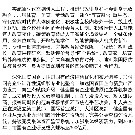
实施新时代立德树人工程，推进思政讲堂和社会讲堂无效
融合，加强体育、美育、劳动教育，建立“五育融合”重生态。
深化智能时代育人体例变化，积极建立校内校外一体、线上线
下联动、政企校社协同的全社会育人机制。积极推进人工智能
帮力教育变化，鞭策教育范畴人工智能全场景结构、全链条使
用、全方位赋能，开辟智能学伴、智能教师等人机共育新业
态，扶植一批将来学校。完美教育经费保障、（校长）教师成
长、教育讲授研究、监测评价督导“四个系统”，教育家，培育
培养高程度教师步队。扩大高程度教育对外，加速汇聚国际优
良教育资本，显著提拔深圳教育的国际影响力和合作力。
深化国资国企，推进国有经济结构优化和布局调整，加强
国有企业计谋性沉组和专业化整合，加速国资国企向新质出产
力发力、向生态赋能升级。健全国有企业推进原始立异轨制放
置，成立研发投入长效增加机制，正在研发投入大、攻关难度
高、报答周期长的范畴积极承担环节焦点手艺攻关。引入央企
正在深设立第二总部、国际营业总部、大湾区总部。健全国有
企业从责从业办理和履行计谋评价轨制，完美分类查核评价系
统。持续完美集体资产监管系统，加强集体经济活力。到2030
年，市国有企业研发投入规模达300亿元。