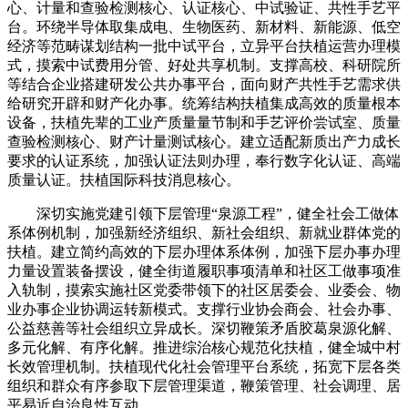
心、计量和查验检测核心、认证核心、中试验证、共性手艺平
台。环绕半导体取集成电、生物医药、新材料、新能源、低空
经济等范畴谋划结构一批中试平台，立异平台扶植运营办理模
式，摸索中试费用分管、好处共享机制。支撑高校、科研院所
等结合企业搭建研发公共办事平台，面向财产共性手艺需求供
给研究开辟和财产化办事。统筹结构扶植集成高效的质量根本
设备，扶植先辈的工业产质量量节制和手艺评价尝试室、质量
查验检测核心、财产计量测试核心。建立适配新质出产力成长
要求的认证系统，加强认证法则办理，奉行数字化认证、高端
质量认证。扶植国际科技消息核心。
深切实施党建引领下层管理“泉源工程”，健全社会工做体
系体例机制，加强新经济组织、新社会组织、新就业群体党的
扶植。建立简约高效的下层办理体系体例，加强下层办事办理
力量设置装备摆设，健全街道履职事项清单和社区工做事项准
入轨制，摸索实施社区党委带领下的社区居委会、业委会、物
业办事企业协调运转新模式。支撑行业协会商会、社会办事、
公益慈善等社会组织立异成长。深切鞭策矛盾胶葛泉源化解、
多元化解、有序化解。推进综治核心规范化扶植，健全城中村
长效管理机制。扶植现代化社会管理平台系统，拓宽下层各类
组织和群众有序参取下层管理渠道，鞭策管理、社会调理、居
平易近自治良性互动。