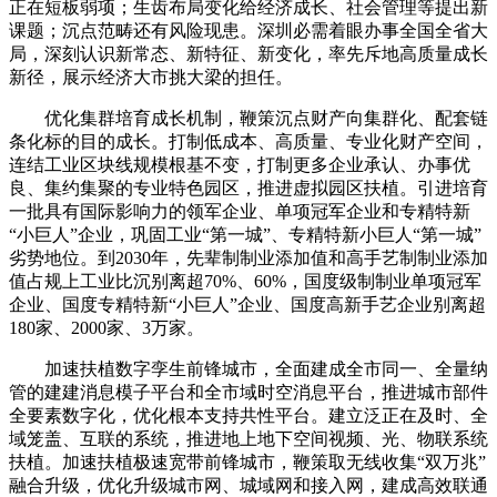
正在短板弱项；生齿布局变化给经济成长、社会管理等提出新
课题；沉点范畴还有风险现患。深圳必需着眼办事全国全省大
局，深刻认识新常态、新特征、新变化，率先斥地高质量成长
新径，展示经济大市挑大梁的担任。
优化集群培育成长机制，鞭策沉点财产向集群化、配套链
条化标的目的成长。打制低成本、高质量、专业化财产空间，
连结工业区块线规模根基不变，打制更多企业承认、办事优
良、集约集聚的专业特色园区，推进虚拟园区扶植。引进培育
一批具有国际影响力的领军企业、单项冠军企业和专精特新
“小巨人”企业，巩固工业“第一城”、专精特新小巨人“第一城”
劣势地位。到2030年，先辈制制业添加值和高手艺制制业添加
值占规上工业比沉别离超70%、60%，国度级制制业单项冠军
企业、国度专精特新“小巨人”企业、国度高新手艺企业别离超
180家、2000家、3万家。
加速扶植数字孪生前锋城市，全面建成全市同一、全量纳
管的建建消息模子平台和全市域时空消息平台，推进城市部件
全要素数字化，优化根本支持共性平台。建立泛正在及时、全
域笼盖、互联的系统，推进地上地下空间视频、光、物联系统
扶植。加速扶植极速宽带前锋城市，鞭策取无线收集“双万兆”
融合升级，优化升级城市网、城域网和接入网，建成高效联通