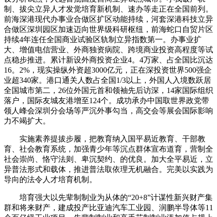
制、拔尖立异人才发觉培育新机制、速办等走正在全国前列。
前海深港现代办事业合做区扩区动能持续，河套深港科技立异
合做区深圳园区加速迈向世界级科研枢纽，前海蛇口自贸片区
持续4年连任全国商业试验区轨制立异指数第一。办事业扩
大、增值电信营业、外商独资病院、跨境商业投资高程度等试
点稳步推进。累计新设外商投资企业4。4万家、占全国比沉达
16。2%，现实操纵外资超3000亿元，正在深投资世界500强企
业超340家。港口通关人数占全国1/3以上，外国人入境数跃居
全国城市第二，26位外国元首和领袖先后访深，14家国际组织
落户，国际友城友港增至124个。成功承办中国取世界政党带
领人峰会深圳分会场等严沉外事勾当，高交会等展会国际影响
力不竭扩大。
实施素养提拔步履，把教育纳入国平易近教育、干部教
育、社会教育系统，加强青少年等沉点群体宣布道育，营制全
社会崇尚、恪守法则、卑沉契约、的优良。加大全平易近，立
异普法形式和载体，推进普法取依理无机融合。完美以实践为
导向的法令人才培育机制。
培育强大以先辈制制业为从体的“20+8”计谋性新兴财产集
群和将来财产，建成投产比亚迪汽车工业园、润鹏半导体等11