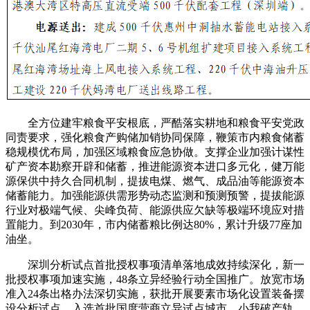
全方位建牢粮食平安根底，严酷落实耕地和粮食平安党政
同责要求，强化粮食产购储加销协同保障，鞭策市内粮食储蓄
稳规模优布局，加强区域粮食应急协做。支撑企业加强计谋性
矿产资本勘察开辟和储蓄，推进能源资本进口多元化，健万能
源保供中持久合同机制，提拔电煤、燃气、成品油等能源资本
储蓄能力。加强能源供需形势动态监测和预测预警，提拔能源
行业对极端气候、尖峰负荷、能源供应欠缺等极端环境应对措
置能力。到2030年，市内储蓄粮比例达80%，累计升级77座加
油坐。
深圳分析试点首批授权事项清单落地成效持续深化，新一
批授权事项加速实施，48条立异经验行动全国推广。放宽市场
准入24条出格办法深切实施，获批开展要素市场化设置装备摆
设分析试点，入选首批国度营商立异试点城市。小我破产轨