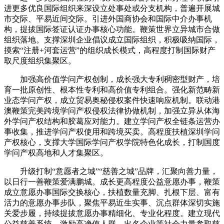
进更多优良国际组织来深设立处事处或分支机构，普遍开展城
市交际、平易近间交际。引进外国商协会和国际中介办事机
构，提拔国际签证认证办事核心功能。鞭策世界立异城市合做
组织落地。支撑深圳企业倡议成立国际组织，积极吸纳国际，
摸索“注册+河套运营”的组织成长模式，高程度打制国际财产
取尺度组织集聚区。
加强高价值学问产权创制，成长强大专利稠密型财产，培
育一批原创性、根本性专利和高价值专利组合。强化新范畴新
业态学问产权，成立贸易奥秘侵权案件快速响应机制。联动港
澳鞭策完美跨境学问产权侵权法律协做机制，加强立异从体海
外学问产权结构和胶葛应对能力。建立学问产权全链条运营办
事收集，推进学问产权使用和跨境买卖。高程度扶植深圳学问
产权核心，支撑大学国际学问产权学院特色化成长，打制国度
学问产权高地和人才集聚区。
升级打制“意愿者之城”“慈善之城”品牌，汇聚向善力量，
以日行一善鞭策爱满鹏城。成长更高程度公益意愿办事，鞭策
成立意愿办事国际交换核心，扶植数量充脚、扎根下层、富有
活力的意愿办事步队，聚焦平易近生实事、沉点群体深切实施
关爱步履，持续提拔意愿办事精细化、专业化程度。建立现代
公益慈善系统，激励高净值人群、出名企业等社会力量参取慈