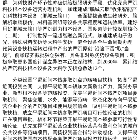
群，为科技财产环节性冲破供给极限研究手段。优化完美严沉
科技根本设备运营办理机制，加速建成“鹏城云脑”收集智能严
沉科技根本设备（鹏城云脑Ⅲ），全面提拔合成生物研究、脑
解析取脑模仿、材料基因组等设备共享程度和运转效率。建好
用好鹏城云脑Ⅲ等严沉训力根本设备、国度超等计较深圳核心
（二期），打制世界一流超智融合新范式。加速建成电子激
光、特殊材料安拆等大科学安拆，健全设备全生命周期办理，
鞭策设备扶植运转过程中产出的严沉原创“沿途下蛋”取“当
场”。前瞻谋齐截批独创独有、具备非对称劣势设备项目，积
极争取更多国度计谋立异资本正在深结构。到2030年，累计结
构严沉科技根本设备及大科学安拆总数达12个。
分类设置平易近间本钱参取沉点范畴项目扶植，拓宽平易
近间投资空间，支撑平易近间本钱加大新质出产力、新兴办事
业、新型根本设备等范畴投资。完美平易近间本钱严沉项目参
取机制，聚焦交通、水务、能源等范畴，常态化发布向平易近
营企业推介的严沉项目和使用场景清单，吸引平易近间本钱参
取扶植。成立平易近间本钱参取严沉项目可行性论证的机制，
正在项目审批、核准环节鞭策开展平易近间本钱参取可行性专
项论证，优先支撑平易近营企业扶植运营具有盈利空间的城市
公共设备等范畴项目。阐扬投资基金指导带动感化，支撑平易
近间本钱取国有本钱配合参取严沉项目投资扶植运营，鞭策平