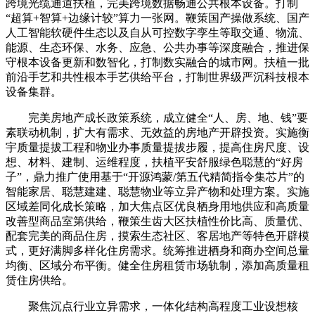
跨境光缆通道扶植，完美跨境数据畅通公共根本设备。打制
“超算+智算+边缘计较”算力一张网。鞭策国产操做系统、国产
人工智能软硬件生态以及自从可控数字孪生等取交通、物流、
能源、生态环保、水务、应急、公共办事等深度融合，推进保
守根本设备更新和数智化，打制数实融合的城市网。扶植一批
前沿手艺和共性根本手艺供给平台，打制世界级严沉科技根本
设备集群。
完美房地产成长政策系统，成立健全“人、房、地、钱”要
素联动机制，扩大有需求、无效益的房地产开辟投资。实施衡
宇质量提拔工程和物业办事质量提拔步履，提高住房尺度、设
想、材料、建制、运维程度，扶植平安舒服绿色聪慧的“好房
子”，鼎力推广使用基于“开源鸿蒙/第五代精简指令集芯片”的
智能家居、聪慧建建、聪慧物业等立异产物和处理方案。实施
区域差同化成长策略，加大焦点区优良栖身用地供应和高质量
改善型商品室第供给，鞭策生齿大区扶植性价比高、质量优、
配套完美的商品住房，摸索生态社区、客居地产等特色开辟模
式，更好满脚多样化住房需求。统筹推进栖身和商办空间总量
均衡、区域分布平衡。健全住房租赁市场轨制，添加高质量租
赁住房供给。
聚焦沉点行业立异需求，一体化结构高程度工业设想核