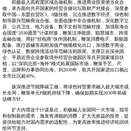
积极嵌入高程度区域合做机制，推进商业投资便当化合
做，承办面向共开国家的经贸合做论坛取财产对接会。深度参
取中国—东盟自贸区3。0版扶植，沉点推进数字经济、绿色制
制等新兴范畴商业合做。全面临接中非合做机制，深化数字立
异、公共卫生、电力设备、数字文创等范畴对接。加强取海合
会国度“2030愿景”计谋对接，鞭策洁净能源、聪慧城市、跨境
金融合做。用好“丝电商”伙伴国机制，鞭策消费电子、新能源
配备、医疗器械等高附加值产物规模化出口，加强数字商业、
绿色认证、数据跨境流动等范畴法则跟尾。支撑正在深央国
企、平易近营企业参取境外经贸合做园区等共开国家项目扶
植，以“深圳总部+海外”模式拓展国际市场，鞭策手艺、尺
度、品牌和办事协同出海。到2030年，取共开国家进出口额占
全市比沉超40%。
纵深推进节能降碳工做，将绿色转型要求融入超大城市成
长全局，鞭策单元P能耗持续下降，确保如期实现2030年前碳
达峰方针。
扩大内需这个计谋基点，积极融入全国同一大市场，指导
和创制新的需求，激发有潜能的消费，扩大无效益的投资，提
拔供给能力对国内需求的适配性，为更高效率推进经济轮回供
给环节支持。