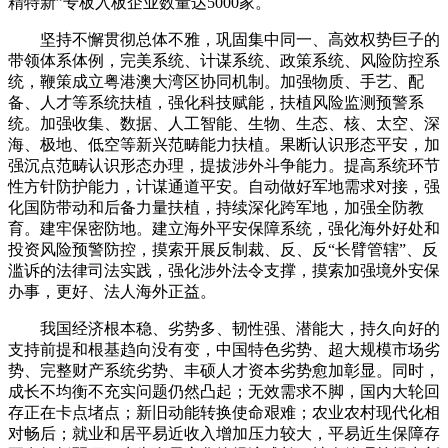
精特新”专板入板企业数量达5000家。
坚持不懈贯彻总体不雅，巩固集中同一、高效权势巨子的
带领体系体例，完美系统、计谋系统、政策系统、风险防控系
统，鞭策成立粤港澳大湾区协同机制。加强物质、手艺、配
备、人才等系统扶植，强化科技赋能，扶植风险监测预警系
统。加强收集、数据、人工智能、生物、生态、核、太空、深
海、极地、低空等新兴范畴能力扶植。果断认识形态平安，加
强沉点范畴认识形态办理，提拔涉外斗争能力。提高系统环节
性方针防护能力，计谋通道平安。自动做好军地需求对接，强
化国防带动和后备力量扶植，持续深化跨军地，加强全防教
育。建牢保密防地。建立海外平安保障系统，强化海外好处和
投资风险预警防控，摸索开展反制裁、反、反“长臂管辖”、反
滥诉的法律司法实践，强化涉外法令支撑，摸索加强境外安保
办事，更好、法人海外正益。
我国经济根本稳、劣势多、韧性强、潜能大，持久向好的
支持前提和根基趋向没有变，中国特色劣势、超大规模市场劣
势、完整财产系统劣势、丰硕人才资本劣势愈加彰显。同时，
成长不均衡不充实问题仍然凸起；无效需求不脚，国内大轮回
存正在卡点堵点；新旧动能转换使命艰难；农业农村现代化相
对畅后；就业和居平易近收入增加压力较大，平易近生保障存