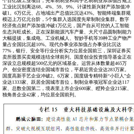
个百亿级工业项目，先辈制制业和高手艺制制业添加值占规上
工业比沉别离达68。4%、59。9%。计谋性新兴财产添加值冲
破1。6万亿元、占地域出产总值比沉达43%。智能终端集群规
模迈上万亿元台阶，5个集群入选国度先辈制制业集群。数字
经济焦点财产添加值冲破1万亿元，国产自从可控的人工智能
生态兴旺成长。正在深新能源汽车产量、大尺寸晶圆制制能力
大幅提拔，集成电、工业机械人、智妙手机等39种工业产物产
量占全国比沉超10%。现代办事业添加值占办事业比沉达
77%，银行、安全等行业分析实力位居全国前三，深圳证券买
卖所股票买卖规模连结全球前列。国度创业投资指导基金正在
深设立总规模超500亿元的区域基金。运营从体数量超465万
户、创业密度连结全国城市首位，平易近营企业达283万家。
国度高新手艺企业冲破2。6万家，国度级专精特新“小巨人”企
业达1333家、跃居全国城市首位，制制业单项冠军企业达117
家、总数全国第二，境表里上市企业600家、瞪羚企业215家、
独角兽企业42家，均位居全国前列。