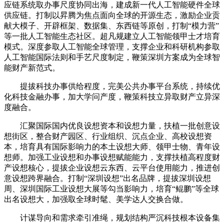
应链系统取办事尺度协同出海，建成新一代人工智能硬件全球
供应链。打制以昇腾为焦点面向全球的开源生态，激励企业贡
献大模子、开辟框架、数据集、东西链等原创，打制“模力营”
等一批人工智能生态社区。超凡规建立人工智能领甲士才培育
模式。深度参取人工智能全球管理，支撑企业和科研机构参取
人工智能国际法则和手艺尺度制定，鞭策深圳方案成为全球智
能财产新范式。
提拔科技办事供给程度，完美公共办事平台系统，持续优
化科技金融办事，加大学问产度，鞭策科技立异取财产立异深
度融合。
汇聚国际国内优良设想资本和设想力量，扶植一批创意设
想街区，整合财产园区、行业组织、沉点企业、高校设想资
本，培育具有国际影响力的本土设想大师、领甲士物、青年设
想师。加强工业设想和办事设想赋能能力，支撑扶植高程度财
产设想核心，提拔企业设想云东西、云平台使用能力，推进创
意设想跨界融合。打制“深圳设想”出名品牌，提拔深圳设想
周、深圳国际工业设想大展等勾当影响力，培育“鲲鹏”等全球
出名设想大，加强取全球时髦、美学达人交换合做。
计谋导向和需求牵引准绳，规划结构严沉科技根本设备集