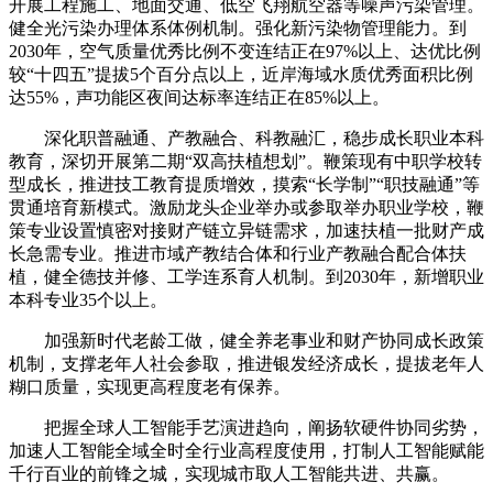
开展工程施工、地面交通、低空飞翔航空器等噪声污染管理。
健全光污染办理体系体例机制。强化新污染物管理能力。到
2030年，空气质量优秀比例不变连结正在97%以上、达优比例
较“十四五”提拔5个百分点以上，近岸海域水质优秀面积比例
达55%，声功能区夜间达标率连结正在85%以上。
深化职普融通、产教融合、科教融汇，稳步成长职业本科
教育，深切开展第二期“双高扶植想划”。鞭策现有中职学校转
型成长，推进技工教育提质增效，摸索“长学制”“职技融通”等
贯通培育新模式。激励龙头企业举办或参取举办职业学校，鞭
策专业设置慎密对接财产链立异链需求，加速扶植一批财产成
长急需专业。推进市域产教结合体和行业产教融合配合体扶
植，健全德技并修、工学连系育人机制。到2030年，新增职业
本科专业35个以上。
加强新时代老龄工做，健全养老事业和财产协同成长政策
机制，支撑老年人社会参取，推进银发经济成长，提拔老年人
糊口质量，实现更高程度老有保养。
把握全球人工智能手艺演进趋向，阐扬软硬件协同劣势，
加速人工智能全域全时全行业高程度使用，打制人工智能赋能
千行百业的前锋之城，实现城市取人工智能共进、共赢。