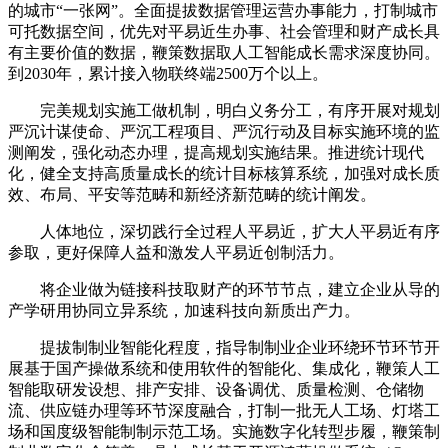
的城市“一张网”。全面提拔数据管理运营办事能力，打制城市
可托数据空间，优先对平易近生办事、社会管理和财产成长具
有主要价值的数据，鞭策数据取人工智能成长需求深度协同。
到2030年，累计接入物联终端2500万个以上。
完美规划实施工做机制，明白义务分工，有序开展对规划
严沉计谋使命、严沉工程项目、严沉行动及目标实施环境的监
测阐发，强化动态办理，提高规划实施结果。推进统计现代
化，健全支持高质量成长的统计目标核算系统，加强对成长质
效、布局、平安等范畴和新经济新范畴的统计阐发。
人体地位，深切践行全过程人平易近，扩大人平易近有序
参取，更好保障人益和激发人平易近创制活力。
将企业做为链接科技取财产的环节节点，建立企业从导的
产学研用协同立异系统，加速科技向新质出产力。
提拔制制业智能化程度，指导制制业企业环绕环节环节开
展基于国产操做系统和使用软件的智能化、集成化，鞭策人工
智能取研发设想、排产安排、设备调优、质量检测、仓储物
流、供应链办理等环节深度融合，打制一批无人工场、灯塔工
场和国度级智能制制示范工场。实施数字化转型步履，鞭策制