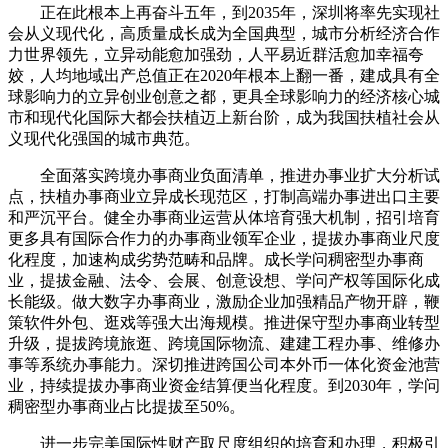
正在此根本上再奋斗五年，到2035年，深圳将率先实现社
会从义现代化，高质量成长成为全国典型，城市分析经济合作
力世界领先，立异动能愈加强劲，人平易近群活愈加幸福夸
姣，人均地域出产总值正在2020年根本上翻一番，建成具有全
球影响力的立异创业创意之都，更具全球影响力的经济核心城
市和现代化国际大都会扶植迈上新台阶，成为我国扶植社会从
义现代化强国的城市典范。
全面落实跨境办事商业负面清单，推进办事业扩大分析试
点，扶植办事商业立异成长现范区，打制高端办事进出口主要
和严沉平台。健全办事商业运营从体培育强大机制，招引培育
更多具有国际合作力的办事商业领军企业，提拔办事商业尺度
化程度，加速构成劣势范畴和品牌。成长学问稠密型办事商
业，提拔金融、法令、会展、创意设想、学问产权等国际化成
长能级。做大数字办事商业，激励企业加强精品产物开辟，鞭
策软件外包、逛戏等强大出海规模。推进保守型办事商业转型
升级，提拔跨境旅逛、跨境国际物流、建建工程办事、维修办
事等系统办事能力。深切推进跨国公司本外币一体化资金池营
业，持续提拔办事商业资金结算便当化程度。到2030年，学问
稠密型办事商业占比提拔至50%。
进一步完美国际性财产取尺度组织的培育和办理，积极引