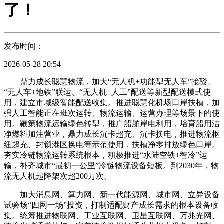
了！
发布时间：
2026-05-28 20:54
鼎力成长聪慧物流，加大“无人机+功能型无人车”接驳、
“无人车+地铁”联运、“无人机+人工”配送等新型配送模式使
用，建立市域级智能配送收集。推进聪慧化机场口岸扶植，加
强人工智能正在班次运转、物流运输、运营办理等场景下的使
用。鞭策物流运输绿色转型，推广船舶岸电利用，培育船用洁
净燃料加注营业，鼎力成长沉卡超充、沉卡换电，推进物流枢
纽超充、封锁港区换电等示范使用，扶植净零排放绿色口岸。
夯实冷链物流运转系统根本，积极推进“水陆空铁+智冷”运
输，补齐城市“最初一公里”冷链物流设备短板。到2030年，物
流无人机起降架次超200万次。
加大消息网、算力网、新一代能源网、城市网、立异设备
试验场“四网一场”投资，打制适配财产成长需求的根本设备收
集。统筹推进物联网、工业互联网、卫星互联网、万兆光网、