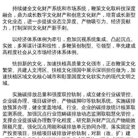
持续健全文化财产系统和市场系统，鞭策文化取科技深度
融合，鼎力成长数字文化财产和创意文化财产，培育成长新型
文化业态，进一步提拔业态立异度、产物吸引力、经济贡献
力，打制深圳文化财产新手刺。
以经济体系体例为牵引，愈加沉视系统集成、凸起沉点、
实效，多筹谋计谋和役性，多鞭策创制型、引领型，率先建成
高程度社会从义市场经济体系体例。
怯担新的文化，加速扶植高质量文化强市，正在鞭策文化
繁荣、共建人文湾区、扶植文化强国中展示深圳担任做为，加
速扶植区域文化核心城市和彰显国度文化软实力的现代文明之
城。
实施碳排放总量和强度双控轨制，成立健全行业碳管控、
企业碳办理、项目碳评价、产物碳脚印等轨制系统。实施碳排
放预算办理，健全笼盖地域、行业、企业的碳排放统计核算取
监测系统。加强沉点行业范畴碳排放动态监测取聪慧化管控，
支撑企业提拔碳办理数字化程度，研究新兴财产沉点产物能效
限额尺度。强化沉点用能和碳排放单元协同办理。落实固定资
产投资项目、扶植项目碳排放评价轨制，对新（改、扩）建