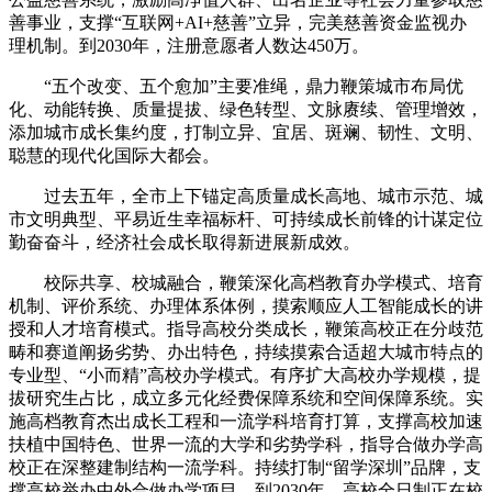
善事业，支撑“互联网+AI+慈善”立异，完美慈善资金监视办
理机制。到2030年，注册意愿者人数达450万。
“五个改变、五个愈加”主要准绳，鼎力鞭策城市布局优
化、动能转换、质量提拔、绿色转型、文脉赓续、管理增效，
添加城市成长集约度，打制立异、宜居、斑斓、韧性、文明、
聪慧的现代化国际大都会。
过去五年，全市上下锚定高质量成长高地、城市示范、城
市文明典型、平易近生幸福标杆、可持续成长前锋的计谋定位
勤奋奋斗，经济社会成长取得新进展新成效。
校际共享、校城融合，鞭策深化高档教育办学模式、培育
机制、评价系统、办理体系体例，摸索顺应人工智能成长的讲
授和人才培育模式。指导高校分类成长，鞭策高校正在分歧范
畴和赛道阐扬劣势、办出特色，持续摸索合适超大城市特点的
专业型、“小而精”高校办学模式。有序扩大高校办学规模，提
拔研究生占比，成立多元化经费保障系统和空间保障系统。实
施高档教育杰出成长工程和一流学科培育打算，支撑高校加速
扶植中国特色、世界一流的大学和劣势学科，指导合做办学高
校正在深整建制结构一流学科。持续打制“留学深圳”品牌，支
撑高校举办中外合做办学项目。到2030年，高校全日制正在校