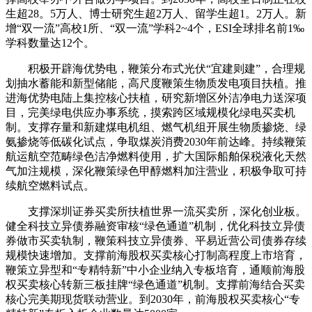
生超28。5万人、博士研究生超2万人、留学生超1。2万人。新
增“双一流”高校1所、“双一流”学科2~4个，ESI全球排名前1‰
学科数量达12个。
积极开辟海优势电，鞭策分布式光伏“宜建则建”，合理规
划抽水蓄能和新型储能，高尺度鞭策生物质发电项目扶植。推
进海优势电陆上集控核心扶植，研究新增区外洁净电力送深项
目，完美绿电供应办事系统，摸索跨区域规模化绿电买卖机
制。支撑存量和新建煤电机组、燃气机组开展生物质掺烧、绿
氨掺烧等低碳化试点，争取煤炭消费2030年前达峰。持续鞭策
航运航空范畴绿色洁净燃料使用，扩大国际船舶保税液化天然
气加注规模，深化鞭策绿色甲醇燃料加注营业，积极争取可持
续航空燃料试点。
支撑深圳证券买卖所扶植世界一流买卖所，深化创业板。
健全科技立异债券融资审核“绿色通道”机制，优化科技立异债
券做市买卖轨制，鞭策科技立异债券、平易近营公司债券存续
规模快速增加。支撑前海股权买卖核心打制高程度上市培育，
鞭策立异型和“专精特新”中小企业纳入专板培育，通顺前海股
权买卖核心转新三板挂牌“绿色通道”机制。支撑前海结合买卖
核心完美期现货联动营业。到2030年，前海股权买卖核心“专