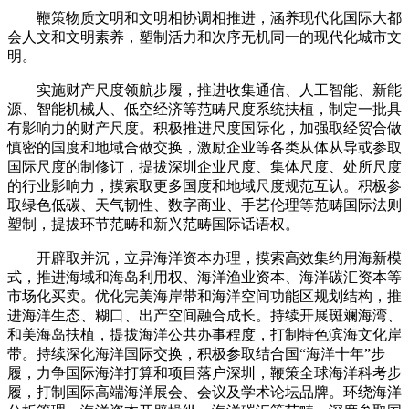
鞭策物质文明和文明相协调相推进，涵养现代化国际大都
会人文和文明素养，塑制活力和次序无机同一的现代化城市文
明。
实施财产尺度领航步履，推进收集通信、人工智能、新能
源、智能机械人、低空经济等范畴尺度系统扶植，制定一批具
有影响力的财产尺度。积极推进尺度国际化，加强取经贸合做
慎密的国度和地域合做交换，激励企业等各类从体从导或参取
国际尺度的制修订，提拔深圳企业尺度、集体尺度、处所尺度
的行业影响力，摸索取更多国度和地域尺度规范互认。积极参
取绿色低碳、天气韧性、数字商业、手艺伦理等范畴国际法则
塑制，提拔环节范畴和新兴范畴国际话语权。
开辟取并沉，立异海洋资本办理，摸索高效集约用海新模
式，推进海域和海岛利用权、海洋渔业资本、海洋碳汇资本等
市场化买卖。优化完美海岸带和海洋空间功能区规划结构，推
进海洋生态、糊口、出产空间融合成长。持续开展斑斓海湾、
和美海岛扶植，提拔海洋公共办事程度，打制特色滨海文化岸
带。持续深化海洋国际交换，积极参取结合国“海洋十年”步
履，力争国际海洋打算和项目落户深圳，鞭策全球海洋科考步
履，打制国际高端海洋展会、会议及学术论坛品牌。环绕海洋