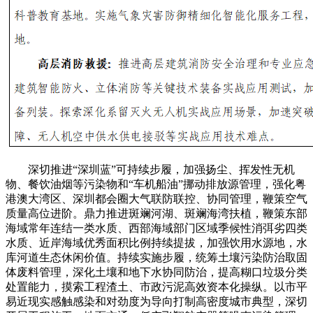
深切推进“深圳蓝”可持续步履，加强扬尘、挥发性无机
物、餐饮油烟等污染物和“车机船油”挪动排放源管理，强化粤
港澳大湾区、深圳都会圈大气联防联控、协同管理，鞭策空气
质量高位进阶。鼎力推进斑斓河湖、斑斓海湾扶植，鞭策东部
海域常年连结一类水质、西部海域部门区域季候性消弭劣四类
水质、近岸海域优秀面积比例持续提拔，加强饮用水源地，水
库河道生态休闲价值。持续实施步履，统筹土壤污染防治取固
体废料管理，深化土壤和地下水协同防治，提高糊口垃圾分类
处置能力，摸索工程渣土、市政污泥高效资本化操纵。以市平
易近现实感触感染和对劲度为导向打制高密度城市典型，深切