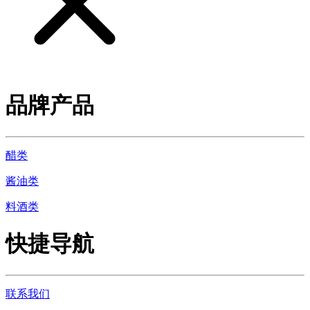
品牌产品
醋类
酱油类
料酒类
快捷导航
联系我们