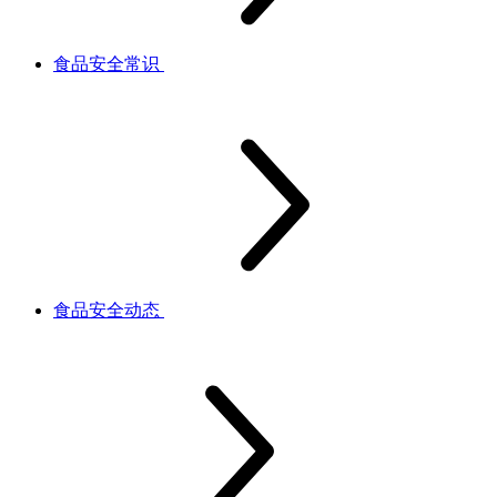
食品安全常识
食品安全动态