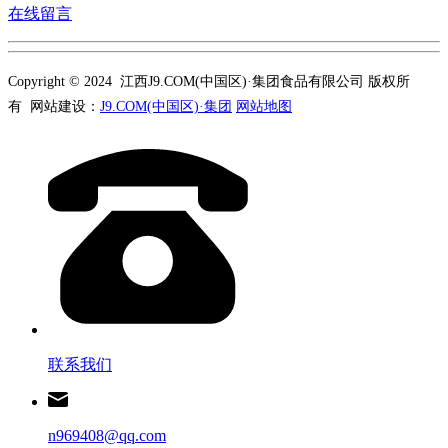
在线留言
Copyright © 2024 江西J9.COM(中国区)·集团食品有限公司 版权所
有 网站建设：
J9.COM(中国区)·集团
网站地图
联系我们
n969408@qq.com